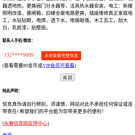
器透地热，更换阀门分水器等，洁具热水器安装，电工：新楼
照明改造，挪闸箱，旧楼全屋电路更换，插座维修真正家庭电
工，水钻钻眼，电焊，透下水，电镐砸墙，木工瓦工，刮大
白，乳胶漆，贴壁纸。
联系人手机/微信：
132****9009
点击查看完整信息
(查看需要80金币或
VIP会员可查看
)
特此声明：
信息真伪请自行辨别，须谨慎，网站对此不承担任何保证或连
带责任! 希望我们的平台能为您带来更多的便利！
[
永春信息网反馈中心
]